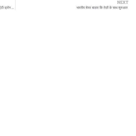
NEXT
सीमा पर पाकिस्तानी ड्रोन्स की बढ़ती हलचल; 5 दिनों में तीसरी बार दिखे ड्रोन, सेना ने ‘एंटी-ड्रोन सिस्टम’ किया एक्टिवेट
भारतीय शेयर बाज़ार कि तेज़ी के साथ शुरुआत