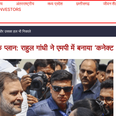
रीय
अंतरराष्ट्रीय
मध्य प्रदेश
छत्तीसगढ
जीवन शै
INVESTORS
ूंढो और उसका हल भी निकाले
 प्लान: राहुल गांधी ने एमपी में बनाया ‘कनेक्ट