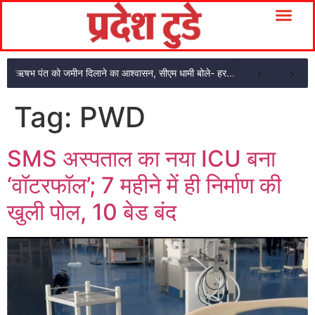
ऋषभ पंत को जमीन दिलाने का आश्वासन, सीएम धामी बोले- हरसंभव मदद करेंगे
Tag:
PWD
SMS अस्पताल का नया ICU बना
‘वॉटरफॉल’; 7 महीने में ही निर्माण की
खुली पोल, 10 बेड बंद